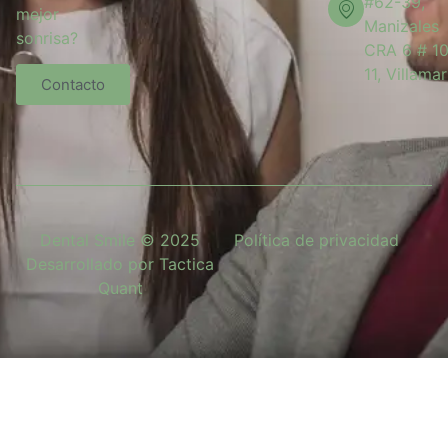
#62-39,
mejor
Manizales
sonrisa?
CRA 6 # 1
11, Villamar
Contacto
Dental Smile © 2025
Política de privacidad
Desarrollado por Tactica
Quant